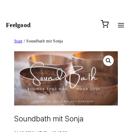
Zum
Inhalt
springen
0 Artik
Feelgood
Start
/ Soundbath mit Sonja
Soundbath mit Sonja