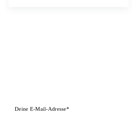
Jetzt unseren Newsletter abonnieren und
aktuelle Infos zu Kursen, Vorträgen,
Events und mehr erhalten.
Deine E-Mail-Adresse*