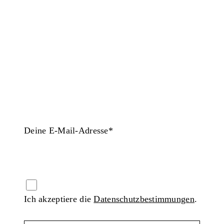
Jetzt unseren Newsletter abonnieren und
aktuelle Infos zu Kursen, Vorträgen,
Events und mehr erhalten.
Deine E-Mail-Adresse*
Ich akzeptiere die
Datenschutzbestimmungen
.