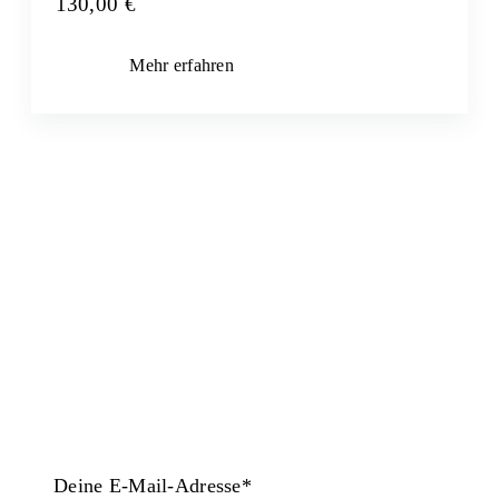
130,00
€
Mehr erfahren
Jetzt unseren Newsletter abonnieren und
aktuelle Infos zu Kursen, Vorträgen,
Events und mehr erhalten.
Deine E-Mail-Adresse*