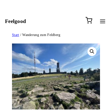
Zum
Inhalt
springen
0 Artik
Feelgood
Start
/ Wanderung zum Feldberg