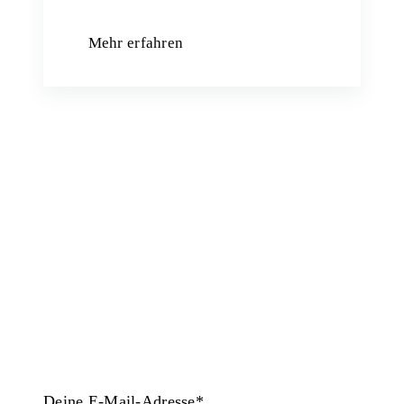
Mehr erfahren
Jetzt unseren Newsletter abonnieren und
aktuelle Infos zu Kursen, Vorträgen,
Events und mehr erhalten.
Deine E-Mail-Adresse*