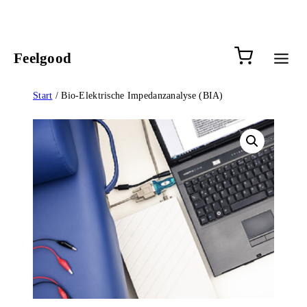
Zum
Inhalt
springen
0 Artik
Feelgood
Start
/ Bio-Elektrische Impedanzanalyse (BIA)