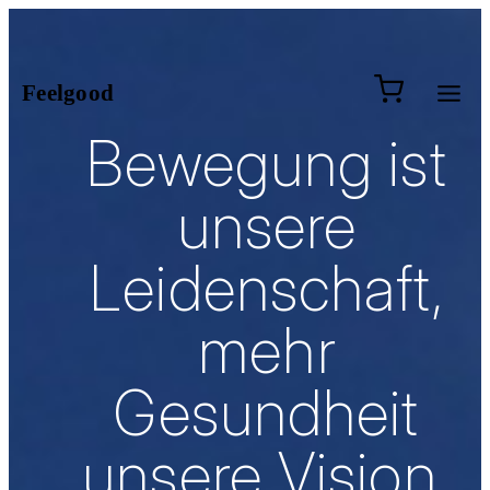
Zum
Inhalt
springen
0 Artik
Feelgood
Bewegung ist
unsere
Leidenschaft,
mehr
Gesundheit
unsere Vision.